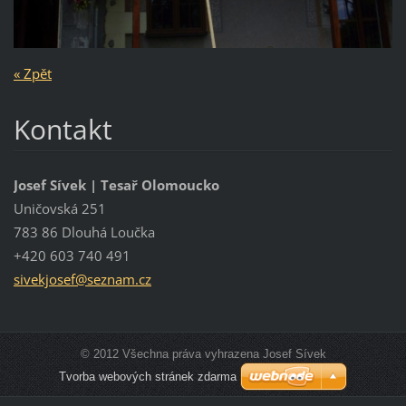
« Zpět
Kontakt
Josef Sívek | Tesař Olomoucko
Uničovská 251
783 86 Dlouhá Loučka
+420 603 740 491
sivekjos
ef@sezna
m.cz
© 2012 Všechna práva vyhrazena Josef Sívek
Tvorba webových stránek zdarma