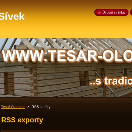
 Sívek
Úvodní stránka
Tesař Olomouc
>
RSS kanály
RSS exporty