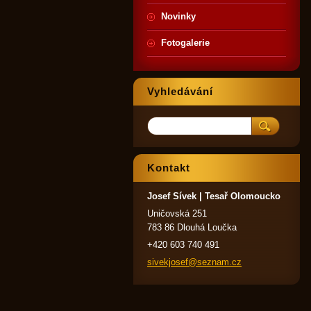
Novinky
Fotogalerie
Vyhledávání
Kontakt
Josef Sívek | Tesař Olomoucko
Uničovská 251
783 86 Dlouhá Loučka
+420 603 740 491
sivekjos
ef@sezna
m.cz