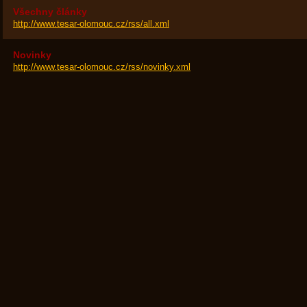
Všechny články
http://www.tesar-olomouc.cz/rss/all.xml
Novinky
http://www.tesar-olomouc.cz/rss/novinky.xml