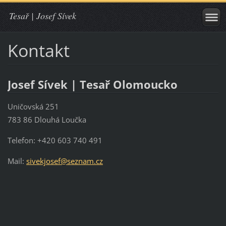
Tesař | Josef Sívek
Kontakt
Josef Sívek | Tesař Olomoucko
Uničovská 251
783 86 Dlouhá Loučka
Telefon: +420 603 740 491
Mail:
sivekjos
ef@sezna
m.cz