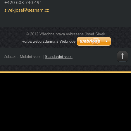
+420 603 740 491
sivekjos
ef@sezna
m.cz
© 2012 Všechna práva vyhrazena Josef Sívek
Tvorba webu zdarma s Webnode
Zobrazit:
Mobilní verzi
|
Standardní verzi